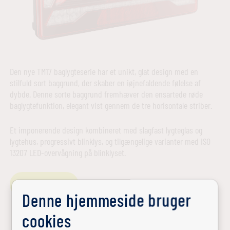
Den nye TM17 baglygteserie har et unikt, glat design med en
stilfuld sort baggrund, der skaber en iøjnefaldende følelse af
dybde. Denne sorte baggrund fremhæver den ensartede røde
baglygtefunktion, elegant vist gennem de tre horisontale striber.
Et imponerende design kombineret med slagfast lygteglas og
lygtehus, progressivt blinklys, og tilgængelige varianter med ISO
13207 LED-overvågning på blinklyset.
Download PDF
Denne hjemmeside bruger
cookies