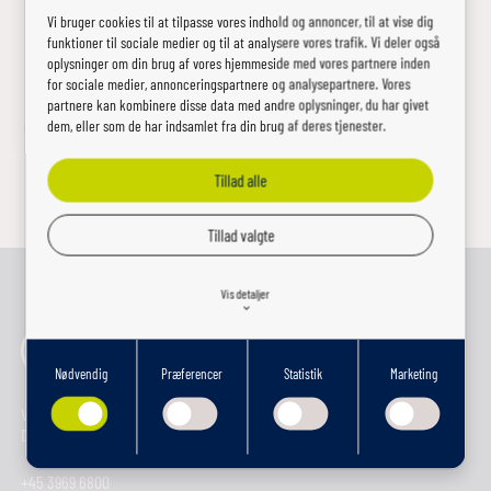
Vi bruger cookies til at tilpasse vores indhold og annoncer, til at vise dig
funktioner til sociale medier og til at analysere vores trafik. Vi deler også
oplysninger om din brug af vores hjemmeside med vores partnere inden
for sociale medier, annonceringspartnere og analysepartnere. Vores
partnere kan kombinere disse data med andre oplysninger, du har givet
dem, eller som de har indsamlet fra din brug af deres tjenester.
Tilbage
Tillad alle
Tillad valgte
Vis detaljer
keyboard_arrow_down
Nødvendig
Præferencer
Statistik
Marketing
Nødvendig
keyboard_arrow_right
Nødvendige cookies hjælper med at gøre en hjemmeside brugbar ved at aktivere
Vranderupvej 2
grundlæggende funktioner såsom side-navigation og adgang til sikre områder af
DK-6000 Kolding
hjemmesiden. Hjemmesiden kan ikke fungere ordentligt uden disse cookies.
+45 3969 6800
Præferencer
keyboard_arrow_right