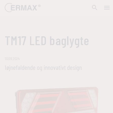
search
menu
TM17 LED baglygte
10.09.2024
Iøjnefaldende og innovativt design