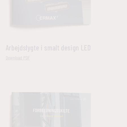
Marketing cookies bruges til at spore brugere på tværs af websites. Hensigten er at vise
annoncer, der er relevante og engagerende for den enkelte bruger, og dermed mere
værdifulde for udgivere og tredjeparts-annoncører.
Arbejdslygte i smalt design LED
Download PDF