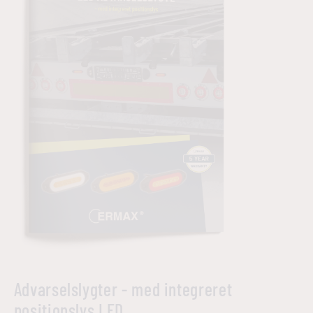
Advarselslygter - med integreret
positionslys LED